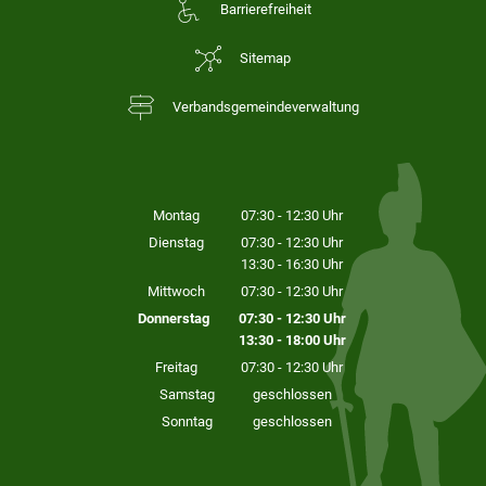
Barrierefreiheit
Sitemap
Verbandsgemeindeverwaltung
Montag
07:30
-
12:30
Uhr
Von 07:30 bis 12:30 Uhr
Dienstag
07:30
-
12:30
Uhr
13:30
-
16:30
Von 07:30 bis 12:30 Uhr
Uhr
Von 13:30 bis 16:30 Uhr
Mittwoch
07:30
-
12:30
Uhr
Von 07:30 bis 12:30 Uhr
Donnerstag
07:30
-
12:30
Uhr
13:30
-
18:00
Von 07:30 bis 12:30 Uhr
Uhr
Von 13:30 bis 18:00 Uhr
Freitag
07:30
-
12:30
Uhr
Von 07:30 bis 12:30 Uhr
Samstag
geschlossen
Sonntag
geschlossen