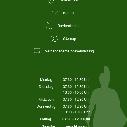
Datenschutz
Kontakt
Barrierefreiheit
Sitemap
Verbandsgemeindeverwaltung
Montag
07:30
-
12:30
Uhr
Von 07:30 bis 12:30 Uhr
Dienstag
07:30
-
12:30
Uhr
13:30
-
16:30
Von 07:30 bis 12:30 Uhr
Uhr
Von 13:30 bis 16:30 Uhr
Mittwoch
07:30
-
12:30
Uhr
Von 07:30 bis 12:30 Uhr
Donnerstag
07:30
-
12:30
Uhr
13:30
-
18:00
Von 07:30 bis 12:30 Uhr
Uhr
Von 13:30 bis 18:00 Uhr
Freitag
07:30
-
12:30
Uhr
Von 07:30 bis 12:30 Uhr
Samstag
geschlossen